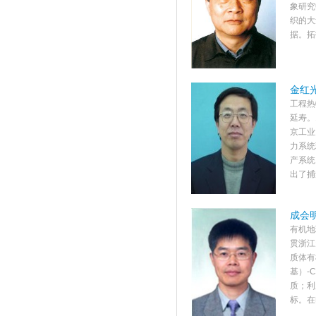
象研究
织的大
据。拓
金红光
工程热
延寿。
京工业
力系统
产系统
出了捕集
成会明
有机地
贯浙江
质体有
基）-
质；利
标。在