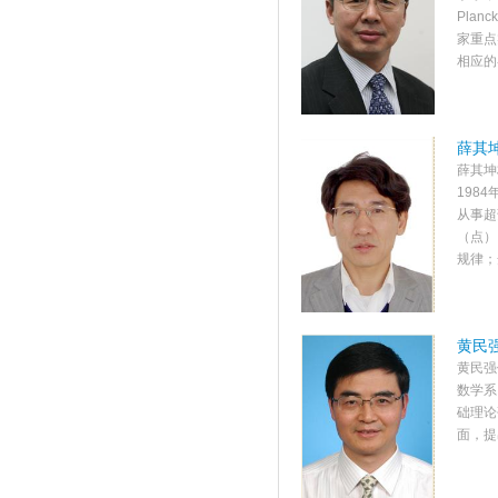
Pla
家重点
相应的
薛其坤
薛其坤
198
从事超
（点）
规律；
黄民强
黄民强
数学系
础理论
面，提