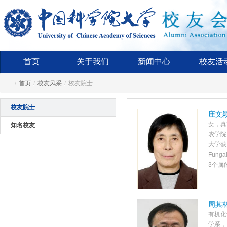
首页
关于我们
新闻中心
校友活
/
首页
/
校友风采
/
校友院士
校友院士
庄文颖
女，真
知名校友
农学院
大学获
Fung
3个属
周其林
有机化
学系，