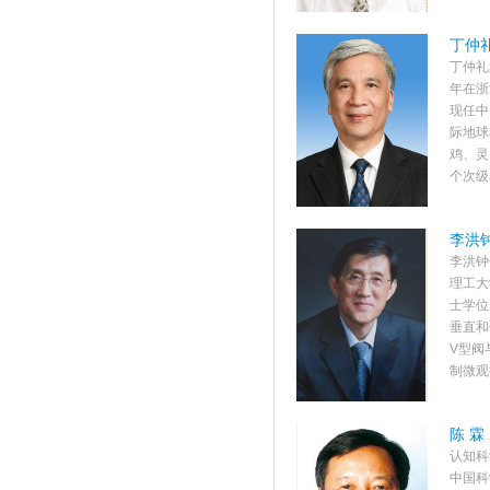
丁仲礼
丁仲礼
年在浙
现任中
际地球
鸡、灵
个次级
李洪钟
李洪钟
理工大
士学位
垂直和
V型阀
制微观
陈 霖
认知科
中国科