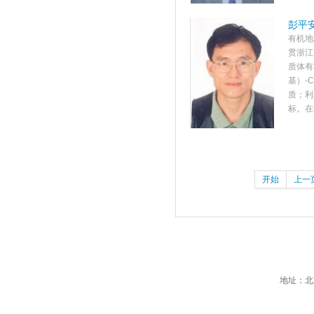
彭平
有机地
贯浙江
质体有
基）-
质；利
标。在
开始
上一
地址：北