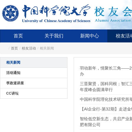
首页
关于我们
新闻中心
校友活
/
首页
/
校友活动
/
相关新闻
相关新闻
羽动新年，情聚长三角——2
活动通知
办
李政道讲座
三晋聚贤，国科同根；智汇三
年度峰会圆满举行
CC讲坛
中国科学院理化技术研究所
【AI企业行-第32期】走进
智绘低空新生态，共启产业
肥有限公司