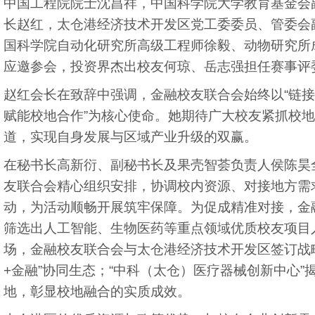
中国工程院院士沈昌祥，中国科学院大学教育基金会
长赵红，太仓港经济技术开发区党工委委员、管委会
国科学院自动化研究所高级工程师徐毅、动物研究所
应邀参会，投资界杰出校友何琼、岳志强担任赛事评
赵红会长在致辞中强调，金融校友联合会始终以“链
赋能校地合作”为核心使命。她期待广大校友紧抓校
道，实现自身发展与区域产业升级的双赢。
在秘书长高新衍、副秘书长及果壳智荟负责人侯陈昊
友联合会精心组织安排，协调校内资源、对接地方需
动，为活动顺畅开展筑牢保障。为促成精准对接，金
筛选出人工智能、生物医药等重点领域优质校友项目
场，金融校友联合会与太仓港经济技术开发区签订战略
+金融”协同生态；“中科（太仓）医疗器械创新中心
地，彰显校地融合的实质成效。