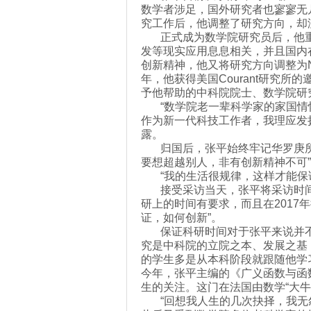
数学者涉足，国外研究者也寥寥无
究工作后，他调整了研究方向，却
正式成为数学院研究员后，他重新
发等现实应用息息相关，并且国内
创新精神，他又将研究方向调整为
年，他获得美国Courant研究
予他帮助的中科院院士、数学院研
“数学院老一辈科学家的家国情怀
作为新一代科技工作者，我理应发
露。
归国后，张平始终牢记华罗庚所说
要想超越别人，非有创新精神不可
“我的生活很规律，这样才能保证
接受采访当天，张平将采访时间安
研上的时间有要求，而且在201
证，如何创新”。
保证科研时间对于张平来说并不容
究是中科院的立院之本、发展之基
的学生多是从本科阶段就跟随他学
今年，张平主编的《广义函数与函
生的关注。这门在法国由数学“大
“回想我人生的几次抉择，我无怨