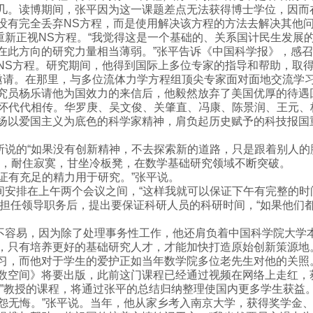
几。读博期间，张平因为这一课题差点无法获得博士学位，因而
没有完全丢弃NS方程，而是使用解决该方程的方法去解决其他
正视NS方程。“我觉得这是一个基础的、关系国计民生发展
在此方向的研究力量相当薄弱。”张平告诉《中国科学报》，感召
NS方程。研究期间，他得到国际上多位专家的指导和帮助，取得了
所的邀请。在那里，与多位流体力学方程组顶尖专家面对面地交流
究员杨乐请他为国效力的来信后，他毅然放弃了美国优厚的待遇
代代相传。华罗庚、吴文俊、关肇直、冯康、陈景润、王元、
扬以爱国主义为底色的科学家精神，肩负起历史赋予的科技报国
的“如果没有创新精神，不去探索新的道路，只是跟着别人的
”，耐住寂寞，甘坐冷板凳，在数学基础研究领域不断突破。
有充足的精力用于研究。”张平说。
排在上午两个会议之间，“这样我就可以保证下午有完整的时间
7年担任领导职务后，提出要保证科研人员的科研时间，“如果他们
易，因为除了处理事务性工作，他还肩负着中国科学院大学本
，只有培养更好的基础研究人才，才能加快打造原始创新策源地
习，而他对于学生的爱护正如当年数学院多位老先生对他的关照
数空间》将要出版，此前这门课程已经通过视频在网络上走红，
牛”教授的课程，将通过张平的总结归纳整理使国内更多学生获益
无悔。”张平说。当年，他从家乡考入南京大学，获得奖学金、