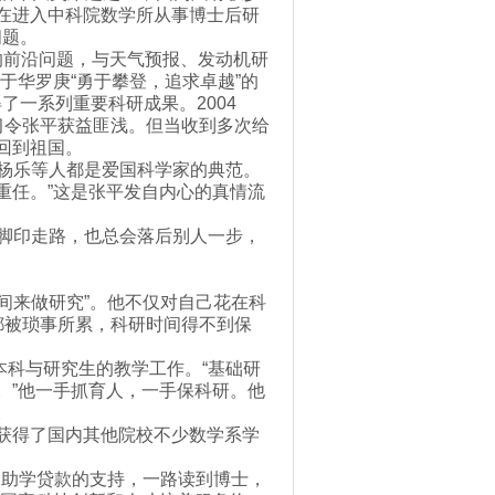
在进入中科院数学所从事博士后研
问题。
的前沿问题，与天气预报、发动机研
于华罗庚“勇于攀登，追求卓越”的
一系列重要科研成果。2004
学习令张平获益匪浅。但当收到多次给
回到祖国。
杨乐等人都是爱国科学家的典范。
重任。”这是张平发自内心的真情流
脚印走路，也总会落后别人一步，
来做研究”。他不仅对自己花在科
都被琐事所累，科研时间得不到保
科与研究生的教学工作。“基础研
。”他一手抓育人，一手保科研。他
。
获得了国内其他院校不少数学系学
。
助学贷款的支持，一路读到博士，