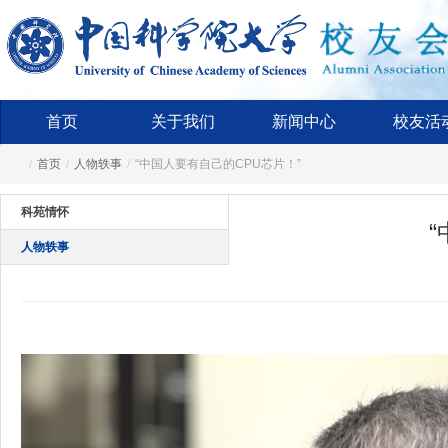
首页
关于我们
新闻中心
校友活
/
首页
/
人物轶事
/
“中国人要有自己的CPU芯片！”
科苑情怀
人物轶事