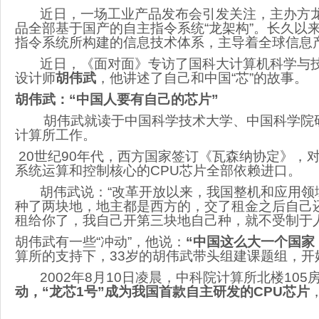
近日，一场工业产品发布会引发关注，主办方龙
品全部基于国产的自主指令系统“龙架构”。长久以
指令系统所构建的信息技术体系，主导着全球信息
近日，《面对面》专访了国科大计算机科学与技
设计师
胡伟武
，他讲述了自己和中国“芯”的故事。
胡伟武：“中国人要有自己的芯片”
胡伟武就读于中国科学技术大学、中国科学院研究
计算所工作。
20世纪90年代，西方国家签订《瓦森纳协定》，
系统运算和控制核心的CPU芯片全部依赖进口。
胡伟武说：“改革开放以来，我国整机和应用领
种了两块地，地主都是西方的，交了租金之后自己
租给你了，我自己开第三块地自己种，就不受制于
胡伟武有一些“冲动”，他说：
“中国这么大一个国家
算所的支持下，33岁的胡伟武带头组建课题组，开
2002年8月10日凌晨，中科院计算所北楼105
动，“龙芯1号”成为我国首款自主研发的CPU芯片