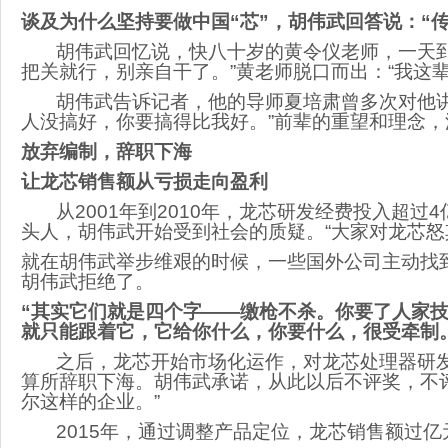
谈及为什么坚持要做中国“芯”，胡伟武回答说：“
胡伟武回忆说，快八十岁的黄令仪老师，一天到
把关就行，别亲自干了。”黄老师脱口而出：“我这
胡伟武告诉记者，他的导师夏培肃曾多次对他讲
人没搞好，你要搞得比我好。”前辈的重望和理念
放弃编制，辞职下海
让龙芯销售额从亏损走向盈利
从2001年到2010年，龙芯研发经费投入超过
头人，胡伟武开始受到社会的质疑。“大家对龙芯怒
就在胡伟武举步维艰的时候，一些国外公司主动找到
胡伟武拒绝了。
“其实它们就是四个字——缴枪不杀。你要了人家
就只能跟着它，它给你什么，你要什么，很受牵制
之后，龙芯开始市场化运作，对龙芯处理器研发
算所辞职下海。胡伟武承诺，从此以后不评奖，不
尔这样的企业。”
2015年，通过调整产品定位，龙芯销售额过亿