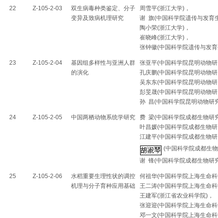
22
Z-105-2-03
双生病毒种类鉴定、分子
周雪平(浙江大学)，
变异及致病机理研究
谢 旗(中国科学院遗传与发育
陶小荣(浙江大学)，
崔晓峰(浙江大学)，
张钟徽(中国科学院遗传与发育
23
Z-105-2-04
基因组多样性与亚洲人群
张亚平(中国科学院昆明动物研
的演化
孔庆鹏(中国科学院昆明动物研
吴东东(中国科学院昆明动物研
彭旻晟(中国科学院昆明动物研
孙 昌(中国科学院昆明动物研
24
Z-105-2-05
中国两栖动物系统学研究
费 梁(中国科学院成都生物研
叶昌媛(中国科学院成都生物研
江建平(中国科学院成都生物研
(中国科学院成都生物
谢 锋(中国科学院成都生物研
25
Z-105-2-06
水稻重要生理性状的调控
何祖华(中国科学院上海生命科
机理与分子育种应用基础
王二涛(中国科学院上海生命科
王建军(浙江省农业科学院)，
张迎迎(中国科学院上海生命科
邓一文(中国科学院上海生命科