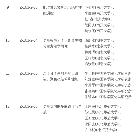
9
Z-103-2-03
配位聚合物构筑与结构性
卜显和(南开大学)，
能调控
李建荣(南开大学)，
杜 淼(南开大学)，
胡同亮(南开大学)，
曾永飞(南开大学)
10
Z-103-2-04
功能核酸分子识别及生物
谭蔚泓(湖南大学)，
传感方法学研究
杨荣华(北京大学)，
蒋健晖(湖南大学)，
王柯敏(湖南大学)，
俞汝勤(湖南大学)
11
Z-103-2-05
若干分子基材料的自组
李玉良(中国科学院化学研究所
装、聚集态结构和性能
刘辉彪(中国科学院化学研究所
李勇军(中国科学院化学研究所
张德清(中国科学院化学研究所
朱道本(中国科学院化学研究所
12
Z-103-2-06
功能导向的多酸设计与合
王恩波(东北师范大学)，
成
苏忠民(东北师范大学)，
王新龙(东北师范大学)，
李阳光(东北师范大学)，
许 林(东北师范大学)