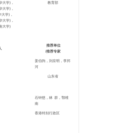
华大学)，
教育部
华大学)，
华大学)，
华大学)，
南大学)
推荐单位
人
/推荐专家
姜伯驹，刘应明，李邦
河
山东省
石钟慈，林 群，鄂维
南
香港特别行政区