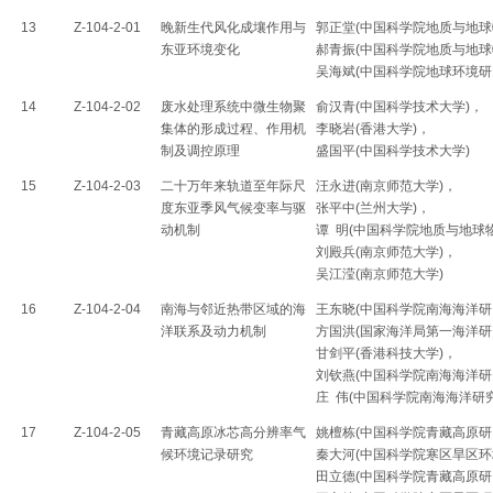
13
Z-104-2-01
晚新生代风化成壤作用与
郭正堂(中国科学院地质与地球
东亚环境变化
郝青振(中国科学院地质与地球
吴海斌(中国科学院地球环境研
14
Z-104-2-02
废水处理系统中微生物聚
俞汉青(中国科学技术大学)，
集体的形成过程、作用机
李晓岩(香港大学)，
制及调控原理
盛国平(中国科学技术大学)
15
Z-104-2-03
二十万年来轨道至年际尺
汪永进(南京师范大学)，
度东亚季风气候变率与驱
张平中(兰州大学)，
动机制
谭 明(中国科学院地质与地球
刘殿兵(南京师范大学)，
吴江滢(南京师范大学)
16
Z-104-2-04
南海与邻近热带区域的海
王东晓(中国科学院南海海洋研
洋联系及动力机制
方国洪(国家海洋局第一海洋研
甘剑平(香港科技大学)，
刘钦燕(中国科学院南海海洋研
庄 伟(中国科学院南海海洋研
17
Z-104-2-05
青藏高原冰芯高分辨率气
姚檀栋(中国科学院青藏高原研
候环境记录研究
秦大河(中国科学院寒区旱区环
田立德(中国科学院青藏高原研