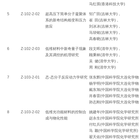
马红孺(香港科技大学)
5
Z-102-2-02
超高压下简单分子凝聚体
邹广田(吉林大学)，
系的新奇结构相变和压力
崔 田(吉林大学)，
效应
刘冰冰(吉林大学)，
马琰铭(吉林大学)，
高春晓(吉林大学)
6
Z-102-2-03
低维材料中新奇量子现象
段文晖(清华大学)，
及其调控的机理研究
顾秉林(清华大学)，
吴 健(清华大学)，
周 刚(清华大学)
7
Z-103-2-01
态-态分子反应动力学研究
张东辉(中国科学院大连化学物
杨学明(中国科学院大连化学物
戴东旭(中国科学院大连化学物
肖春雷(中国科学院大连化学物
孙志刚(中国科学院大连化学物
8
Z-103-2-02
低维光功能材料的控制合
姚建年(中国科学院化学研究所
成与物化性能
赵永生(中国科学院化学研究所
付红兵(中国科学院化学研究所
马 颖(中国科学院化学研究所)
翟天佑(中国科学院化学研究所