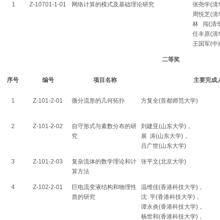
1
Z-10701-1-01
网络计算的模式及基础理论研究
张尧学(清
周悦芝(清
林 闯(清
任丰原(清
王国军(中
二等奖
序号
编号
项目名称
主要完成
1
Z-101-2-01
微分流形的几何拓扑
方复全(首都师范大学)
2
Z-101-2-02
自守形式与素数分布的研
刘建亚(山东大学)，
究
展 涛(山东大学)，
吕广世(山东大学)
3
Z-101-2-03
复杂流体的数学理论和计
张平文(北京大学)
算方法
4
Z-102-2-01
巨电流变液结构和物理性
温维佳(香港科技大学)，
质的研究
沈 平(香港科技大学)，
谭永炎(香港科技大学)，
杨世和(香港科技大学)，