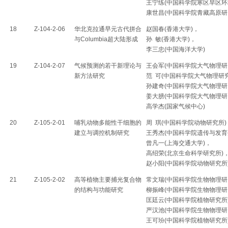
王宁练(中国科学院寒区旱区环
康世昌(中国科学院青藏高原研
18
Z-104-2-06
华北克拉通早元古代拼合
赵国春(香港大学)，
与Columbia超大陆形成
孙 敏(香港大学)，
李三忠(中国海洋大学)
19
Z-104-2-07
气候预测的若干新理论与
王会军(中国科学院大气物理研
新方法研究
范 可(中国科学院大气物理研
孙建奇(中国科学院大气物理研
姜大膀(中国科学院大气物理研
高学杰(国家气候中心)
20
Z-105-2-01
哺乳动物多能性干细胞的
周 琪(中国科学院动物研究所)
建立与调控机制研究
王秀杰(中国科学院遗传与发育
曾凡一(上海交通大学)，
高绍荣(北京生命科学研究所)
赵小阳(中国科学院动物研究所
21
Z-105-2-02
高等植物主要捕光复合物
常文瑞(中国科学院生物物理研
的结构与功能研究
柳振峰(中国科学院生物物理研
匡廷云(中国科学院植物研究所
严汉池(中国科学院生物物理研
王可玢(中国科学院植物研究所