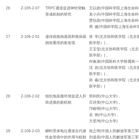
26
Z-105-2-07
TRPC通道促进神经突触
王以政(中国科学院上海生命科
形成机制的研究
袁小兵(中国科学院上海生命科
贾怡昌(中国科学院上海生命科
周 健(中国科学院上海生命科
27
Z-106-2-01
遗传病致病基因和致病基
张 学(北京协和医学院（北京
因组重排的新发现
医学部）)，
王宝玺(北京协和医学院（北京
医学部）)，
何春涤(中国医科大学附属第一
沈 岩(北京协和医学院（北京
医学部）)，
孙 淼(北京协和医学院（北京
医学部）)
28
Z-106-2-02
组织免疫微环境促进人肝
郑利民(中山大学)，
癌进展的新机制
庄诗美(中山大学)，
邝栋明(中山大学)，
吴 艳(中山大学)，
方坚鸿(中山大学)
29
Z-106-2-03
瞬时受体电位通道在代谢
祝之明(中国人民解放军第三军
性血管病中的作用与机制
刘道燕(中国人民解放军第三军