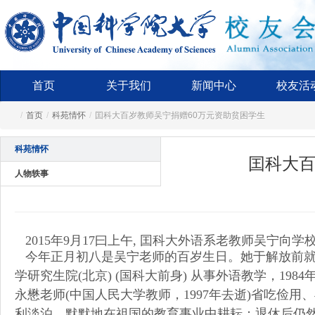
首页
关于我们
新闻中心
校友活
/
首页
/
科苑情怀
/
囯科大百岁教师吴宁捐赠60万元资助贫困学生
科苑情怀
囯科大百
人物轶事
2015年9月17曰上午, 囯科大外语系老教师吴宁向
今年正月初八是吴宁老师的百岁生日。她于解放前
学研究生院(北京) (国科大前身) 从事外语教学，1
永懋老师(中国人民大学教师，1997年去逝)省吃俭
利淡泊，默默地在祖国的教育事业中耕耘；退休后仍