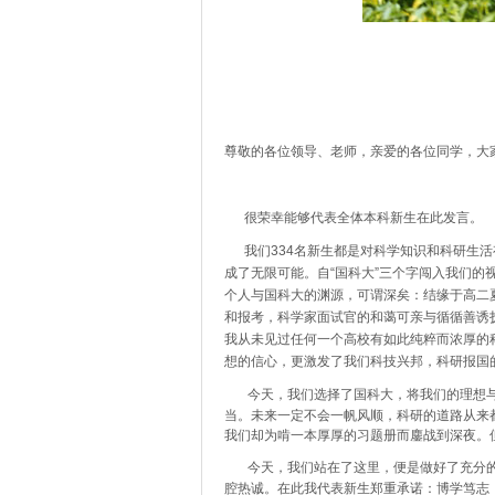
尊敬的各位领导、老师，亲爱的各位同学，大
很荣幸能够代表全体本科新生在此发言。
我们
334
名新生都是对科学知识和科研生活
成了无限可能。自“国科大”三个字闯入我们
个人与国科大的渊源，可谓深矣：结缘于高二
和报考，科学家面试官的和蔼可亲与循循善诱
我从未见过任何一个高校有如此纯粹而浓厚的
想的信心，更激发了我们科技兴邦，科研报国
今天，我们选择了国科大，将我们的理想
当。未来一定不会一帆风顺，科研的道路从来
我们却为啃一本厚厚的习题册而鏖战到深夜。
今天，我们站在了这里，便是做好了充分
腔热诚。在此我代表新生郑重承诺：博学笃志