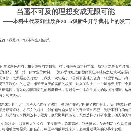
当遥不可及的理想变成无限可能
——本科生代表刘佳欣在
2015
级新生开学典礼上的发言
家好！我是
2015
级本科生刘佳昕。
有着浓厚兴趣的，相信很多同学和我一样，都拥有成为科学家、成为国之栋梁的理想
的视野开始，她一对一的学业导师制、一流科学家组成的教师队伍等独特之处就深深吸
夏令营，七天紧凑的行程中，我头一次领略了中国科研圣地的魅力；相望于高三书海
抚平了我心中的忐忑；相聚于今天的美丽的校园，加入国科大由一个夙愿变成了一个
科研氛围，有如此慷慨而周到的培养模式，有对每一个本科生如此的珍视与期望。这
的勇气与决心。
与未来寄托于此；国科大也选择了我们，将她的期望寄托在了我们身上。我们在欢欣雀
都是艰苦卓绝。在不久的将来，我们也许会为繁重的课业苦恼不已，为听不明白的前
但，那又如何？既然选择了远方，便只顾风雨兼程；既然选择了科研事业，便无怨无
的心理准备，以国科大为起点，不畏艰苦，勇攀高峰；笃学善思，矢志创新；心系祖国
，格物明德将是我们的信条，中国科研的辉煌未来，必将通过我等的双手来实现！