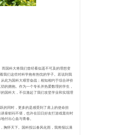
。而国科大将我们曾经看似遥不可及的理想变
引着我们这些对科学抱有热忱的学子。若说到我
，从此为国科大艰苦奋战；相知相约于综合评价
真切的拥抱。作为一个专长并热爱数理的学生，
样的国科大，不仅激起了我们攻坚学业和实现理
跃的同时，更多的是感受到了肩上的使命担
沿讲座郁闷不堪，也许在旧日好友打游戏逛街时
悔地付出心血与青春。
，胸怀天下。国科投以春风化雨，我将报以满