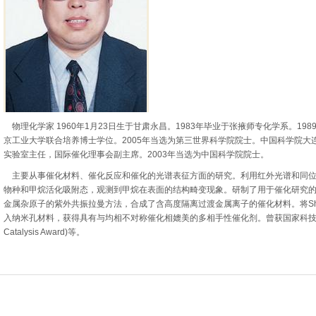
物理化学家 1960年1月23日生于甘肃永昌。1983年毕业于张掖师专化学系。1
京工业大学联合培养博士学位。2005年当选为第三世界科学院院士。中国科学院
实验室主任，国际催化理事会副主席。2003年当选为中国科学院院士。
主要从事催化材料、催化反应和催化的光谱表征方面的研究。利用红外光谱和同位
物种和甲烷活化吸附态，观测到甲烷在表面的结构畸变现象。研制了用于催化研究
金属杂原子的紫外共振拉曼方法，合成了含高度隔离过渡金属离子的催化材料。将Sha
入纳米孔材料，获得具有与均相不对称催化相媲美的多相手性催化剂。曾获国家科技发明奖二等
Catalysis Award)等。