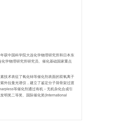
989年获中国科学院大连化学物理研究所和日本东
大连化学物理研究所研究员、催化基础国家重点
素技术表征了氧化铈等催化剂表面的双氧离子
的紫外拉曼光谱仪，建立了鉴定分子筛骨架过渡
rpless等催化剂通过有机－无机杂化合成引
奖、国际催化奖(International