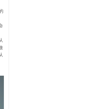
的
命
从
做
从