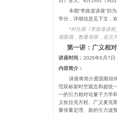
日）全天、6月15日（周
本期“李政道讲座”归
学分，详细信息见下文，
*对往期《李政道讲座
领取哦，数量有限，送完
第一讲：广义相对
讲座时间：
2025年6月7日（
内容简介：
讲座将简介爱因斯坦
范双标架时空观念和超统
一的引力相对论量子力学
义狄拉克方程、广义麦克
量张量定理、新的引力波