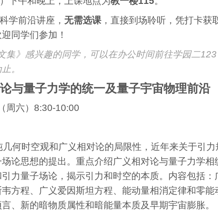
日）下午和晚上，上课地点为
教一楼115
。
为科学前沿讲座，
无需选课
，直接到场聆听，凭打卡获
欢迎同学们参加！
文集》感兴趣的同学，可以在办公时间前往学园二123
为止。
论与量子力学的统一及量子宇宙物理前沿
周六）8:30-10:00
纯几何时空观和广义相对论的局限性，近年来关于引力
一场论思想的提出。重点介绍广义相对论与量子力学相
和引力量子场论，揭示引力和时空的本质。内容包括：
斯韦方程、广义爱因斯坦方程、能动量相消定律和零能
预言、新的暗物质属性和暗能量本质及早期宇宙膨胀。