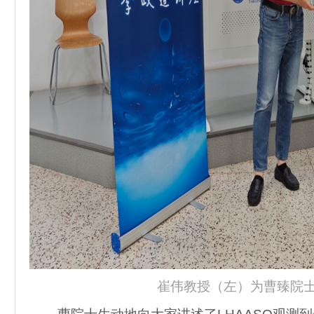
崔伟教授（左）为曹臻院