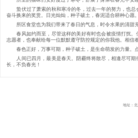
蛰伏过了萧索的秋和寒冷的冬，过去一年的努力，也总会
奋斗换来的奖赏。日光灿灿，种子破土，春泥适合耕种心愿
所区食堂也为我们带来了春日的气息，时令水果的清甜充
春风如约而至，尽管这样的美好有时也会被疫情打扰。但
志愿者，也奉献给每一位默默遵守防控规定的你我他。相信
春色正好，万事可期，种子破土，是生命萌发的力量。点
人间已四月，最美是春天。阴霾终将散尽，相逢尽可期待
长，不负春光！
地址：北